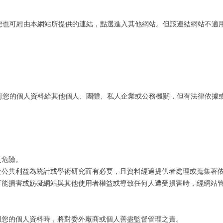
您也可經由本網站所提供的連結，點選進入其他網站。但該連結網站不適
何您的個人資料給其他個人、團體、私人企業或公務機關，但有法律依據
之危險。
於公共利益為統計或學術研究而有必要，且資料經過提供者處理或蒐集著
可能損害或妨礙網站與其他使用者權益或導致任何人遭受損害時，經網站
用您的個人資料時，將對委外廠商或個人善盡監督管理之責。