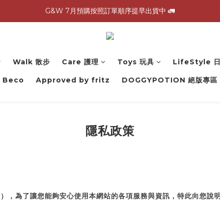
G&W 7月預購按照訂單順序提早出貨中 🚛
G&W 7月預購按照訂單順序提早出貨中 🚛
\ 加入會員領$60購物金，生日再領$100！/
全館滿 1,500 免運 🚚
Walk 散步
Care 護理
Toys 玩具
LifeStyle
G&W 7月預購按照訂單順序提早出貨中 🚛
Beco
Approved by fritz
DOGGYPOTION 絕版專區
隱私政策
站），為了讓您能夠安心使用本網站的各項服務與資訊，特此向您說