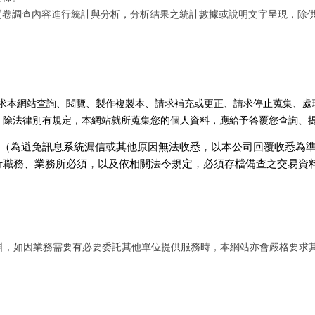
問卷調查內容進行統計與分析，分析結果之統計數據或說明文字呈現，除
求本網站查詢、閱覽、
製
作
複製本、請求補充或更正、請求停止蒐集、處
，除法律別有規定，本網站就所蒐集您的個人資料，應給予答覆您查詢、
（為避免訊息系統漏信或其他原因無法收悉，以本公司回覆收悉為
行職務、業務所必須，以及依相關法令規定，必須存檔備查之
交易資
料，如因業務需要有必要委託其他單位提供服務時，本網站亦會嚴格要求