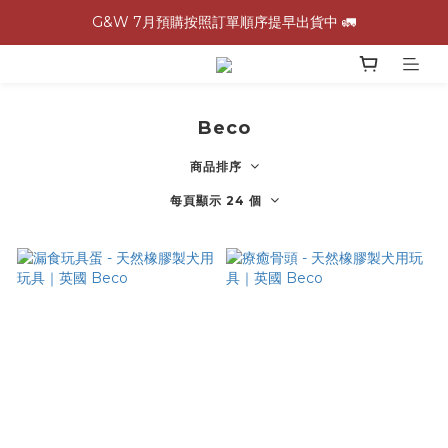
G&W 7月預購按照訂單順序提早出貨中 🚛
G&W 7月預購按照訂單順序提早出貨中 🚛
\ 加入會員領$60購物金，生日再領$100！/
全館滿 1,500 免運 🚚
Beco
G&W 7月預購按照訂單順序提早出貨中 🚛
商品排序
每頁顯示 24 個