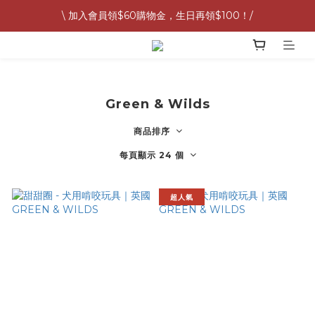
\ 加入會員領$60購物金，生日再領$100！/
G&W 7月預購按照訂單順序提早出貨中 🚛
全館滿 1,500 免運 🚚
G&W 7月預購按照訂單順序提早出貨中 🚛
Green & Wilds
商品排序
每頁顯示 24 個
超人氣