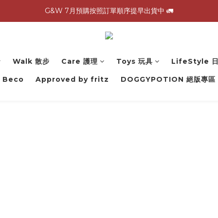
G&W 7月預購按照訂單順序提早出貨中 🚛
G&W 7月預購按照訂單順序提早出貨中 🚛
\ 加入會員領$60購物金，生日再領$100！/
全館滿 1,500 免運 🚚
Walk 散步
Care 護理
Toys 玩具
LifeStyle
G&W 7月預購按照訂單順序提早出貨中 🚛
Beco
Approved by fritz
DOGGYPOTION 絕版專區