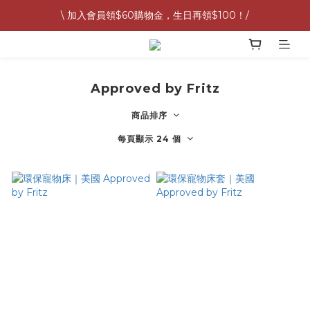
\ 加入會員領$60購物金，生日再領$100！/
G&W 7月預購按照訂單順序提早出貨中 🚛
全館滿 1,500 免運 🚚
G&W 7月預購按照訂單順序提早出貨中 🚛
Approved by Fritz
商品排序
每頁顯示 24 個