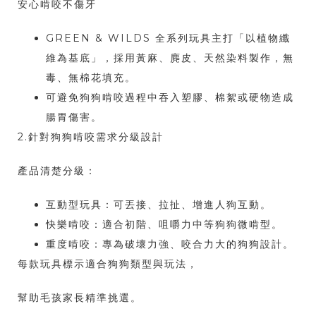
安心啃咬不傷牙
GREEN & WILDS 全系列玩具主打「以植物纖
維為基底」，採用黃麻、麂皮、天然染料製作，無
毒、無棉花填充。
可避免狗狗啃咬過程中吞入塑膠、棉絮或硬物造成
腸胃傷害。
2.針對狗狗啃咬需求分級設計
產品清楚分級：
互動型玩具：可丟接、拉扯、增進人狗互動。
快樂啃咬：適合初階、咀嚼力中等狗狗微啃型。
重度啃咬：專為破壞力強、咬合力大的狗狗設計。
每款玩具標示適合狗狗類型與玩法，
幫助毛孩家長精準挑選。