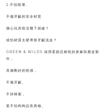
2.不怕咬壞、
不傷牙齦的安全材質
擔心玩具咬沒幾下就破？
或怕材質太硬導致牙齦流血？
GREEN & WILDS 採用柔韌且耐咬的黃麻與麂皮製
作，
具備剛好的咬感，
不傷牙齦、
不掉棉絮，
更不怕狗狗誤吞異物。