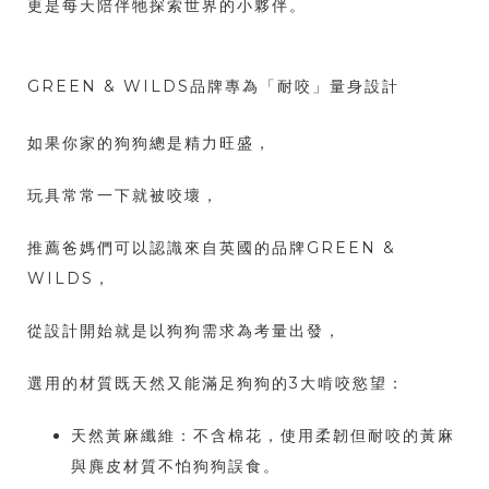
更是每天陪伴牠探索世界的小夥伴。
GREEN & WILDS品牌專為「耐咬」量身設計
如果你家的狗狗總是精力旺盛，
玩具常常一下就被咬壞，
推薦爸媽們可以認識來自英國的品牌GREEN &
WILDS，
從設計開始就是以狗狗需求為考量出發，
選用的材質既天然又能滿足狗狗的3大啃咬慾望：
天然黃麻纖維：不含棉花，使用柔韌但耐咬的黃麻
與麂皮材質不怕狗狗誤食。