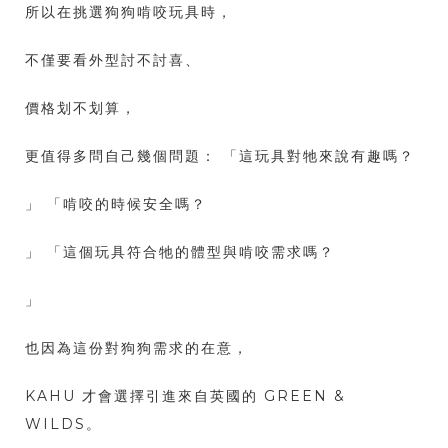
所以在挑選狗狗啃咬玩具時，
不僅要看外型討不討喜、
價格划不划算，
更值得多問自己幾個問題： 「這玩具對牠來說有趣嗎？
」 「啃咬的時候安全嗎？
」 「這個玩具符合牠的體型與啃咬需求嗎？
」
也因為這份對狗狗需求的在意，
KAHU 才會選擇引進來自英國的 GREEN &
WILDS。