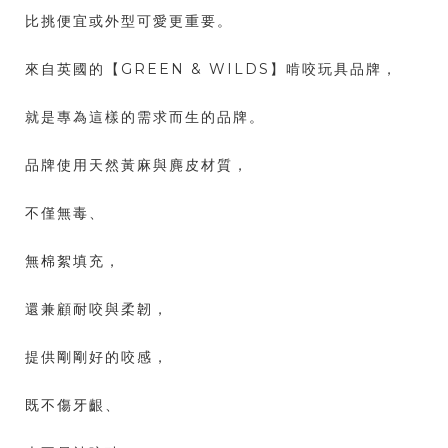
比挑便宜或外型可愛更重要。
來自英國的【GREEN & WILDS】啃咬玩具品牌，
就是專為這樣的需求而生的品牌。
品牌使用天然黃麻與麂皮材質，
不僅無毒、
無棉絮填充，
還兼顧耐咬與柔韌，
提供剛剛好的咬感，
既不傷牙齦、