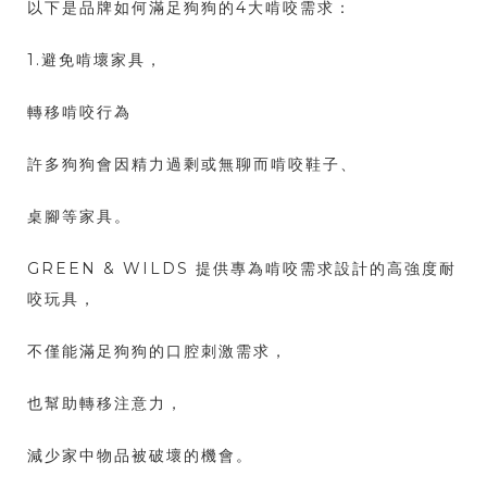
以下是品牌如何滿足狗狗的4大啃咬需求：
1.避免啃壞家具，
轉移啃咬行為
許多狗狗會因精力過剩或無聊而啃咬鞋子、
桌腳等家具。
GREEN & WILDS 提供專為啃咬需求設計的高強度耐
咬玩具，
不僅能滿足狗狗的口腔刺激需求，
也幫助轉移注意力，
減少家中物品被破壞的機會。