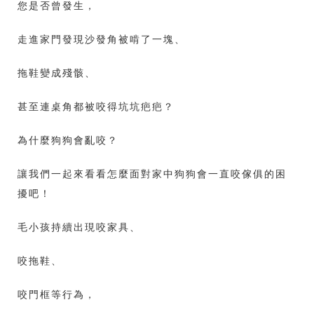
您是否曾發生，
走進家門發現沙發角被啃了一塊、
拖鞋變成殘骸、
甚至連桌角都被咬得坑坑疤疤？
為什麼狗狗會亂咬？
讓我們一起來看看怎麼面對家中狗狗會一直咬傢俱的困
擾吧！
毛小孩持續出現咬家具、
咬拖鞋、
咬門框等行為，