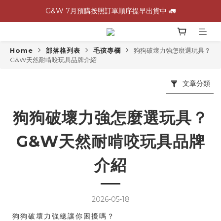
\ 加入會員領$60購物金，生日再領$100！/
G&W 7月預購按照訂單順序提早出貨中 🚛
全館滿 1,500 免運 🚚
Home
部落格列表
毛孩專欄
狗狗破壞力強怎麼選玩具？
G&W 7月預購按照訂單順序提早出貨中 🚛
G&W天然耐啃咬玩具品牌介紹
文章分類
狗狗破壞力強怎麼選玩具？
G&W天然耐啃咬玩具品牌
介紹
2026-05-18
狗狗破壞力強總讓你困擾嗎？