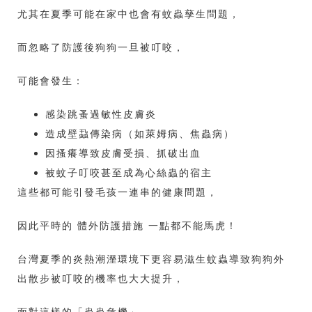
尤其在夏季可能在家中也會有蚊蟲孳生問題，
而忽略了防護後狗狗一旦被叮咬，
可能會發生：
感染跳蚤過敏性皮膚炎
造成壁蝨傳染病（如萊姆病、焦蟲病）
因搔癢導致皮膚受損、抓破出血
被蚊子叮咬甚至成為心絲蟲的宿主
這些都可能引發毛孩一連串的健康問題，
因此平時的 體外防護措施 一點都不能馬虎！
台灣夏季的炎熱潮溼環境下更容易滋生蚊蟲導致狗狗外
出散步被叮咬的機率也大大提升，
面對這樣的「蟲蟲危機」，