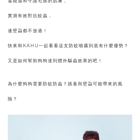
還能溫和守護毛孩的肌膚，
實測有效對抗蚊蟲，
連壁蝨都不放過！
快來和KAHU一起看看這支防蚊噴霧到底有什麼優勢？
又是如何幫助狗狗達到體外驅蟲效果的吧！
為什麼狗狗需要防蚊防蟲？跳蚤與壁蝨可能帶來的風
險？