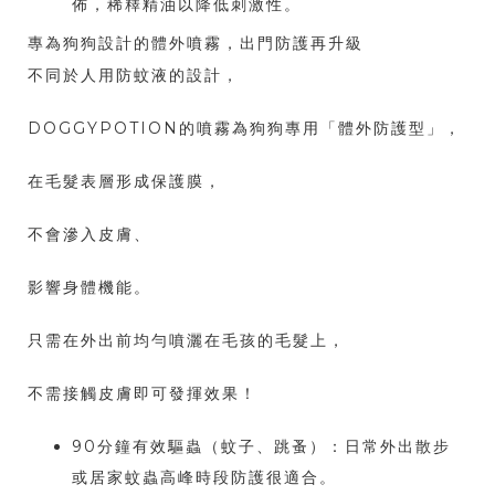
佈，稀釋精油以降低刺激性。
專為狗狗設計的體外噴霧，出門防護再升級
不同於人用防蚊液的設計，
DOGGYPOTION的噴霧為狗狗專用「體外防護型」，
在毛髮表層形成保護膜，
不會滲入皮膚、
影響身體機能。
只需在外出前均勻噴灑在毛孩的毛髮上，
不需接觸皮膚即可發揮效果！
90分鐘有效驅蟲（蚊子、跳蚤）：日常外出散步
或居家蚊蟲高峰時段防護很適合。