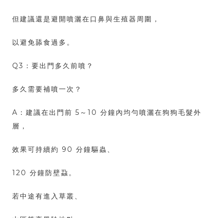
但建議還是避開噴灑在口鼻與生殖器周圍，
以避免舔食過多。
Q3：要出門多久前噴？
多久需要補噴一次？
A：建議在出門前 5～10 分鐘內均勻噴灑在狗狗毛髮外
層，
效果可持續約 90 分鐘驅蟲、
120 分鐘防壁蝨。
若中途有進入草叢、