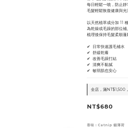
每日輕鬆一噴，防止靜
毛髮輕鬆恢復健康與光
以天然植萃成分加 11
為乾燥或毛躁的部位補
梳理後保持毛髮柔順蓬
✔  日常快速護毛補水
✔  舒緩乾癢
✔  改善毛躁打結
✔  清爽不黏膩
✔  敏弱肌也安心
全店，滿NT$1,500
NT$680
香味
: Catnip 貓薄荷