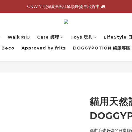
G&W 7月預購按照訂單順序提早出貨中 🚛
G&W 7月預購按照訂單順序提早出貨中 🚛
\ 加入會員領$60購物金，生日再領$100！/
全館滿 1,500 免運 🚚
Walk 散步
Care 護理
Toys 玩具
LifeStyle
G&W 7月預購按照訂單順序提早出貨中 🚛
Beco
Approved by fritz
DOGGYPOTION 絕版專區
貓用天然
DOGGY
都市毛孩必備的日常輕