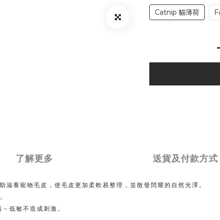
Catnip 貓薄荷
F
了解更多
送貨及付款方式
，幫助滋養寵物毛皮，使毛皮更加柔軟易整理，並散發閃耀的自然光澤。 
膚。
酸酯－低敏不造成刺激。