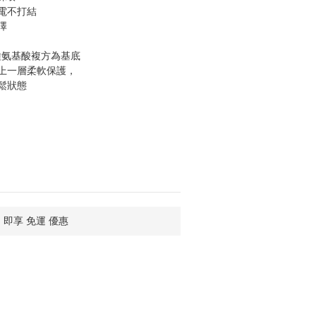
電不打結
澤
 種氨基酸複方為基底
上一層柔軟保護，
鬆狀態
，即享 免運 優惠