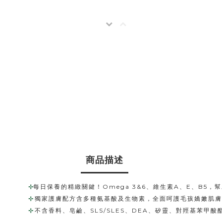
商品描述
⊹
每日保養的精緻關鍵！Omega 3&6、維生素A、E、B5
⊹ 
​​獨家護膚配方含多種氨基酸及生物素，全面呵護毛孩嬌嫩肌
⊹ 
​​不含香料、皂鹼、SLS/SLES、DEA、矽靈、對羥基苯甲