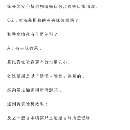
家長能安心幫狗狗做每日散步後等日常清潔。
Q2：乾洗慕斯真的有去味效果嗎？
和香水噴霧有什麼差別？
A：有去味效果，
且比香氛噴霧更有效也更安心。
乾洗慕斯是以「清潔＋除臭」為目的，
能夠帶走油垢與髒污源頭，
達到實質除臭效果；
反之一般香水噴霧只是透過香味掩蓋體味，