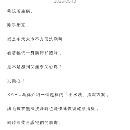
2026-05-18
毛孩若生病、
剛手術完，
或是冬天太冷不方便洗澡時，
看著牠們一身髒污和體味，
是不是感到又無奈又心疼？
別擔心！
KAHU為你介紹一個超棒的「不水洗」清潔方案，
讓毛孩在無法洗澡時也能快速恢復乾淨清爽，
同時溫柔呵護牠們的肌膚。