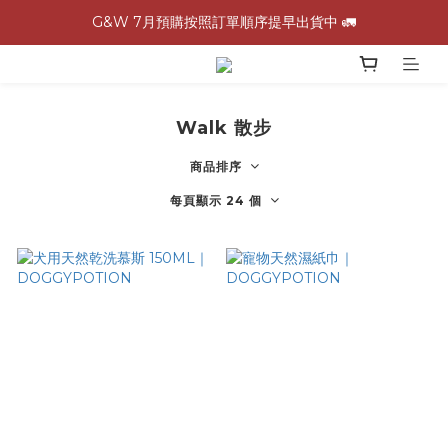
G&W 7月預購按照訂單順序提早出貨中 🚛
G&W 7月預購按照訂單順序提早出貨中 🚛
\ 加入會員領$60購物金，生日再領$100！/
全館滿 1,500 免運 🚚
Walk 散步
G&W 7月預購按照訂單順序提早出貨中 🚛
商品排序
每頁顯示 24 個