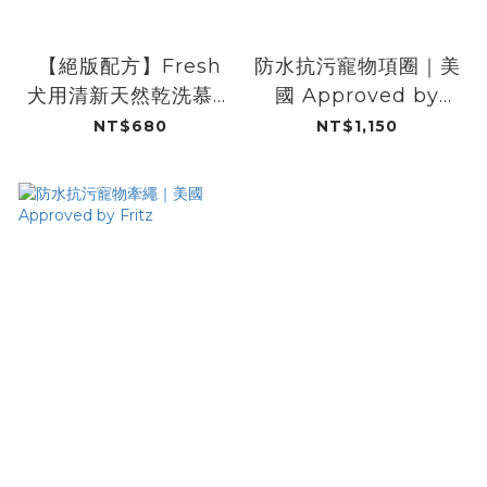
【絕版配方】Fresh
防水抗污寵物項圈｜美
犬用清新天然乾洗慕斯
國 Approved by
｜DOGGYPOTION
Fritz
NT$680
NT$1,150