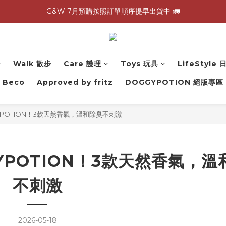
G&W 7月預購按照訂單順序提早出貨中 🚛
G&W 7月預購按照訂單順序提早出貨中 🚛
\ 加入會員領$60購物金，生日再領$100！/
全館滿 1,500 免運 🚚
Walk 散步
Care 護理
Toys 玩具
LifeStyle
G&W 7月預購按照訂單順序提早出貨中 🚛
Beco
Approved by fritz
DOGGYPOTION 絕版專區
POTION！3款天然香氣，溫和除臭不刺激
YPOTION！3款天然香氣，溫
不刺激
2026-05-18