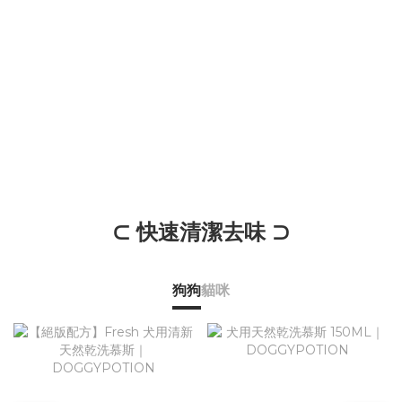
⊂ 快速清潔去味 ⊃
狗狗
貓咪