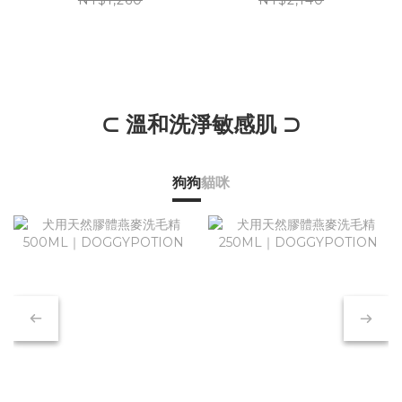
LABOCYN
DOGGYPOTION
⊂ 溫和洗淨敏感肌 ⊃
狗狗
貓咪