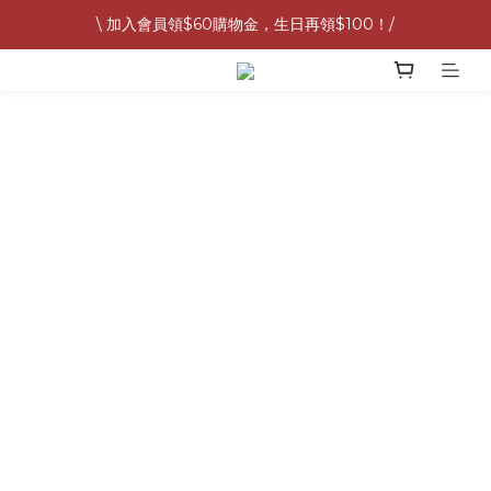
\ 加入會員領$60購物金，生日再領$100！/
G&W 7月預購按照訂單順序提早出貨中 🚛
全館滿 1,500 免運 🚚
G&W 7月預購按照訂單順序提早出貨中 🚛