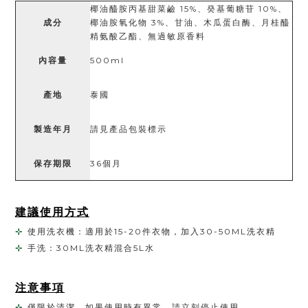
椰油醯胺丙基甜菜鹼 15%、癸基葡糖苷 10%、
成分
椰油胺氧化物 3%、甘油、木瓜蛋白酶、月桂醯
精氨酸乙酯、無過敏原香料
內容量
500ml
產地
泰國
製造年月
請見產品包裝標示
保存期限
36個月
建議使用方式
⊹ 
 使用洗衣機：適用於15-20件衣物，加入30-50ML洗衣精 
⊹ 
 手洗：30ML洗衣精混合5L水 
注意事項
⊹ 
僅限於清潔。如果使用時有異常，請立刻停止使用。  