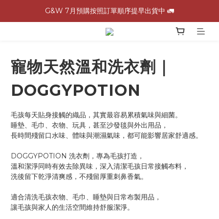
G&W 7月預購按照訂單順序提早出貨中 🚛
G&W 7月預購按照訂單順序提早出貨中 🚛
\ 加入會員領$60購物金，生日再領$100！/
全館滿 1,500 免運 🚚
寵物天然溫和洗衣劑｜
G&W 7月預購按照訂單順序提早出貨中 🚛
DOGGYPOTION
毛孩每天貼身接觸的織品，其實最容易累積氣味與細菌。
睡墊、毛巾、衣物、玩具，甚至沙發毯與外出用品，
長時間殘留口水味、體味與潮濕氣味，都可能影響居家舒適感。
DOGGYPOTION 洗衣劑，專為毛孩打造，
溫和潔淨同時有效去除異味，深入清潔毛孩日常接觸布料，
洗後留下乾淨清爽感，不殘留厚重刺鼻香氣。
適合清洗毛孩衣物、毛巾、睡墊與日常布製用品，
讓毛孩與家人的生活空間維持舒服潔淨。