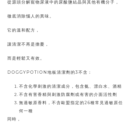
從源頭分解寵物尿液中的尿酸鹽結晶與其他有機分子，
徹底消除惱人的異味。
它的溫和配方，
讓清潔不再是擔憂，
而是輕鬆又有效。
DOGGYPOTION地板清潔劑的3不含：
不含化學刺激的清潔成分，包含氨、漂白水、酒精
不含有害香精與刺激防腐劑或有害的介面活性劑
無過敏原香料，不含歐盟指定的26種常見過敏原任
何一種
同時，