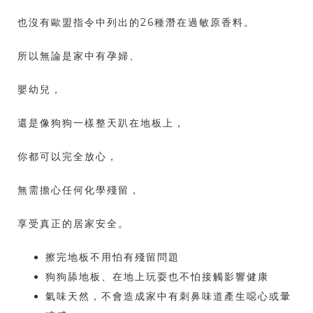
也沒有歐盟指令中列出的26種潛在過敏原香料。
所以無論是家中有孕婦、
嬰幼兒，
還是像狗狗一樣整天趴在地板上，
你都可以完全放心，
無需擔心任何化學殘留，
享受真正的居家安全。
擦完地板不用怕有殘留問題
狗狗舔地板、在地上玩耍也不怕接觸影響健康
氣味天然，不會造成家中有刺鼻味道產生噁心或暈