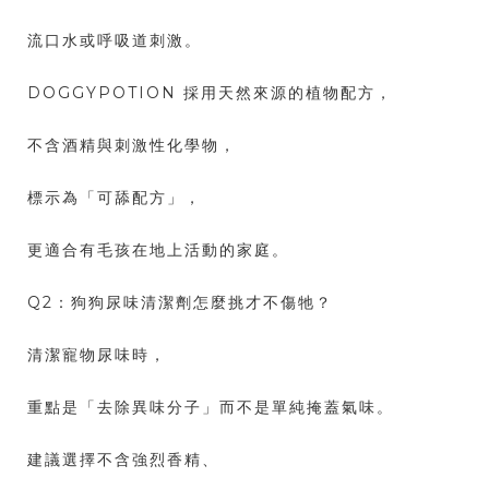
流口水或呼吸道刺激。
DOGGYPOTION 採用天然來源的植物配方，
不含酒精與刺激性化學物，
標示為「可舔配方」，
更適合有毛孩在地上活動的家庭。
Q2：狗狗尿味清潔劑怎麼挑才不傷牠？
清潔寵物尿味時，
重點是「去除異味分子」而不是單純掩蓋氣味。
建議選擇不含強烈香精、