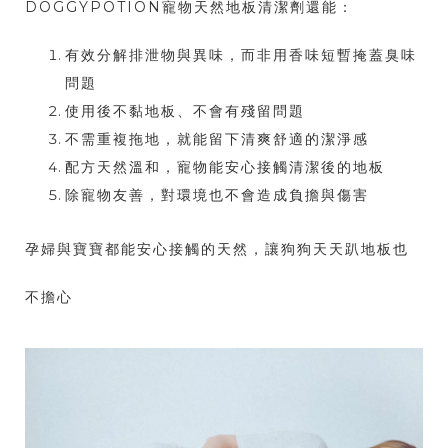
DOGGYPOTION寵物天然地板清潔劑還能：
有效分解排泄物與異味，而非用香味短暫掩蓋臭味
問題
使用後不黏地板、不會有殘留問題
不需重複拖地，就能留下清爽舒適的潔淨感
配方天然溫和，寵物能安心接觸清潔後的地板
除寵物友善，對環境也不會造成負擔與傷害
孕婦與寶寶都能安心接觸的天然，讓狗狗天天趴地板也
不擔心