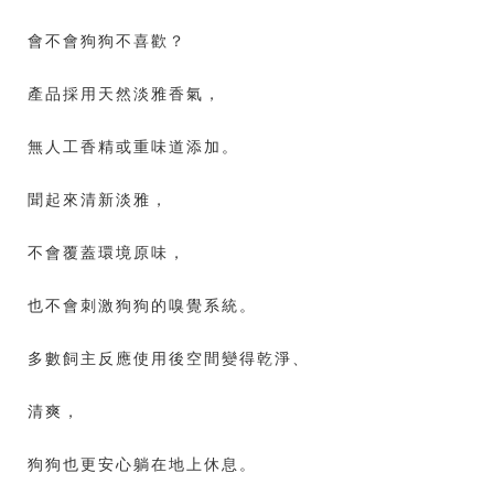
會不會狗狗不喜歡？
產品採用天然淡雅香氣，
無人工香精或重味道添加。
聞起來清新淡雅，
不會覆蓋環境原味，
也不會刺激狗狗的嗅覺系統。
多數飼主反應使用後空間變得乾淨、
清爽，
狗狗也更安心躺在地上休息。