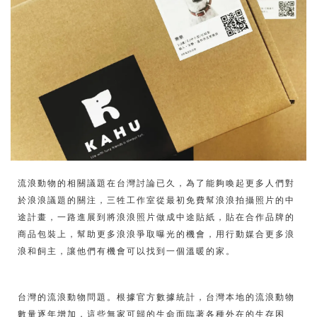
流浪動物的相關議題在台灣討論已久，為了能夠喚起更多人們對
於浪浪議題的關注，三牲工作室從最初免費幫浪浪拍攝照片的中
途計畫，一路進展到將浪浪照片做成中途貼紙，貼在合作品牌的
商品包裝上，幫助更多浪浪爭取曝光的機會，用行動媒合更多浪
浪和飼主，讓他們有機會可以找到一個溫暖的家。
台灣的流浪動物問題。根據官方數據統計，台灣本地的流浪動物
數量逐年增加，這些無家可歸的生命面臨著各種外在的生存困