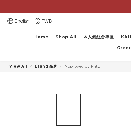
English
TWD
Home
Shop All
🔥人氣組合專區
KAH
Green
View All
Brand 品牌
Approved by Fritz