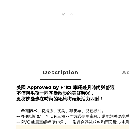
Description
Ad
美國 Approved by Fritz 牽繩兼具時尚與舒適，
不僅與毛孩一同享受散步的美好時光，
更彷彿漫步在時尚的紐約街頭般活力四射！ 
⊹ ​​牽繩防水、易清潔、抗臭、非皮革、雙色設計。 
⊹ 多個掛鉤點，可以有三種不同方式使用牽繩，還能調整為免手
⊹ PVC 塗層牽繩輕便好握， 非常適合游泳的狗和雨天散步使用