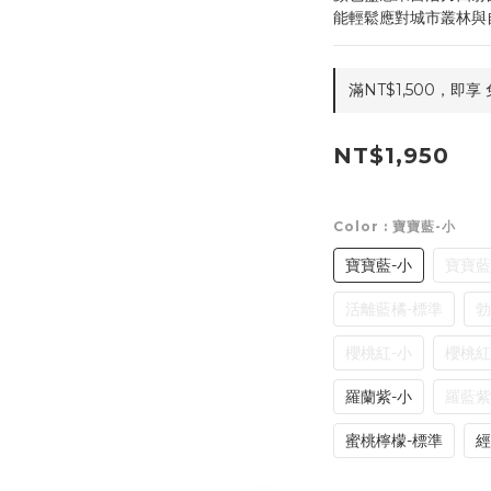
能輕鬆應對城市叢林與
滿NT$1,500，即享 免
NT$1,950
Color
: 寶寶藍-小
寶寶藍-小
寶寶藍
活離藍橘-標準
勃
櫻桃紅-小
櫻桃紅
羅蘭紫-小
羅藍紫
蜜桃檸檬-標準
經