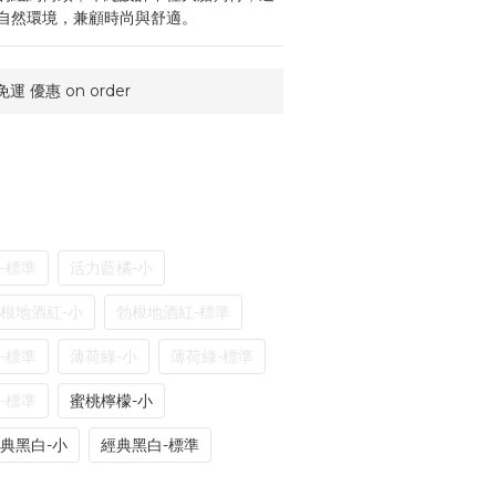
自然環境，兼顧時尚與舒適。
運 優惠 on order
-標準
活力藍橘-小
根地酒紅-小
勃根地酒紅-標準
-標準
薄荷綠-小
薄荷綠-標準
-標準
蜜桃檸檬-小
典黑白-小
經典黑白-標準