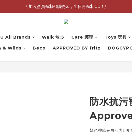
\ 加入會員領$60購物金，生日再領$100！/
G&W 7月預購按照訂單順序提早出貨中 🚛
全館滿 1,500 免運 🚚
G&W 7月預購按照訂單順序提早出貨中 🚛
U All Brands
Walk 散步
Care 護理
Toys 玩具
 & Wilds
Beco
APPROVED BY fritz
DOGGYP
防水抗污
Approve
顏色靈感來自活力四射