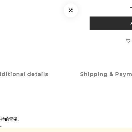
ditional details
Shipping & Pay
持的背帶。 
。 