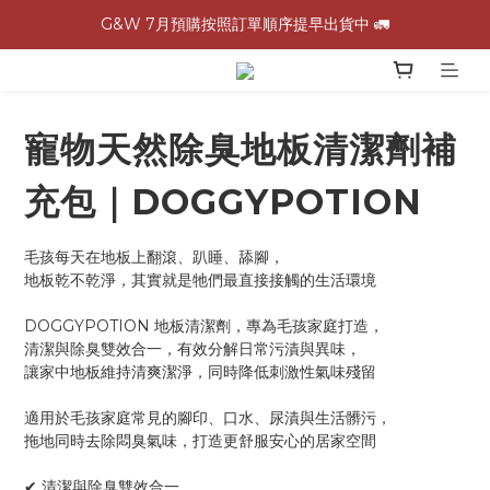
G&W 7月預購按照訂單順序提早出貨中 🚛
G&W 7月預購按照訂單順序提早出貨中 🚛
\ 加入會員領$60購物金，生日再領$100！/
全館滿 1,500 免運 🚚
寵物天然除臭地板清潔劑補
G&W 7月預購按照訂單順序提早出貨中 🚛
充包｜DOGGYPOTION
毛孩每天在地板上翻滾、趴睡、舔腳，
地板乾不乾淨，其實就是牠們最直接接觸的生活環境
DOGGYPOTION 地板清潔劑，專為毛孩家庭打造，
清潔與除臭雙效合一，有效分解日常污漬與異味，
讓家中地板維持清爽潔淨，同時降低刺激性氣味殘留
適用於毛孩家庭常見的腳印、口水、尿漬與生活髒污，
拖地同時去除悶臭氣味，打造更舒服安心的居家空間
✔ 清潔與除臭雙效合一