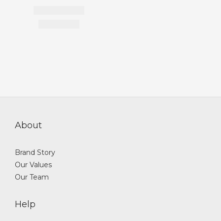
About
Brand Story
Our Values
Our Team
Help