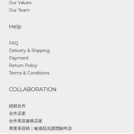
About
Brand Story