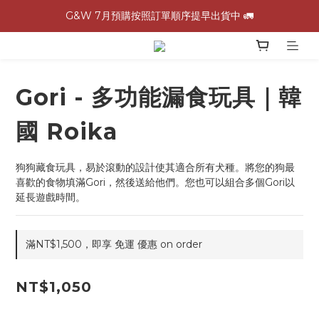
G&W 7月預購按照訂單順序提早出貨中 🚛
G&W 7月預購按照訂單順序提早出貨中 🚛
\ 加入會員領$60購物金，生日再領$100！/
全館滿 1,500 免運 🚚
Gori - 多功能漏食玩具｜韓
G&W 7月預購按照訂單順序提早出貨中 🚛
國 Roika
狗狗藏食玩具，易於滾動的設計使其適合所有犬種。將您的狗最
喜歡的食物填滿Gori，然後送給他們。您也可以組合多個Gori以
延長遊戲時間。
滿NT$1,500，即享 免運 優惠 on order
NT$1,050