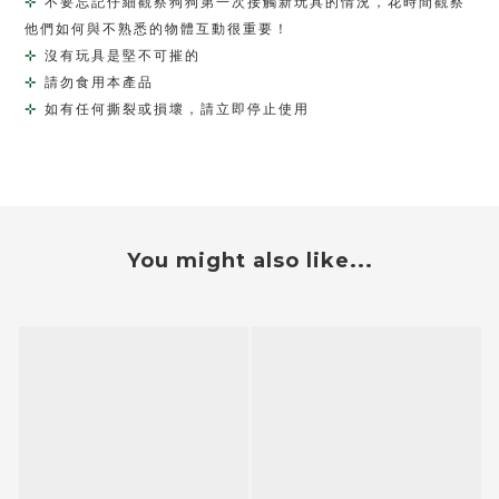
規格說明
產地
韓國
重量
140 g / 一入
尺寸
120mm X 100mm X 32mm
材質
TPU
保存期限
正常情況下使用無效期限制
適用對象
所有犬種
注意事項
⊹ 
 不要忘記仔細觀察狗狗第一次接觸新玩具的情況，花時間觀察